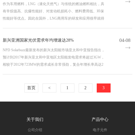
作为车用燃料，LNG（液化天然气）与传统的燃油燃料相比，具
有辛烷值高、抗爆性能好、对发动机损耗小、燃料费用低、环保
性能好等优点。因此在国外，LNG商用车的研发和应用很早就得
到了
04-08
新兴亚洲国家光伏需求年均增速达28%
NPD Solarbuzz最新发布的新兴太阳能市场亚太和中亚报告指出，
预计到2017年新兴亚太和中亚地区太阳能发电需求将超过3GW，
相较于2012年723MW的需求成长非常强劲，复合年增长率高达2
首页
<
1
2
3
关于我们
产品中心
公司介绍
电子元件