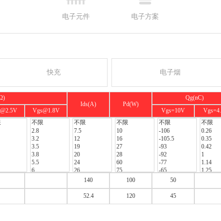
电子元件
电子方案
快充
电子烟
Ω)
Qg(nC)
Ids(A)
Pd(W)
s@2.5V
Vgs@1.8V
Vgs=10V
Vgs=4
140
100
50
52.4
120
45