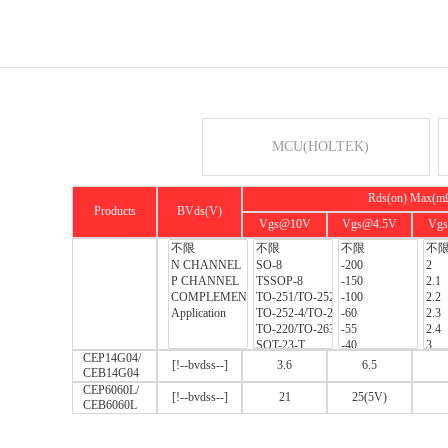
MCU(HOLTEK)
Rds(on) Max(m
Products
BVds(V)
Vgs@10V
Vgs@4.5V
Vg
CEP14G04/
[!--bvdss--]
3.6
6.5
CEB14G04
CEP6060L/
[!--bvdss--]
21
25(5V)
CEB6060L