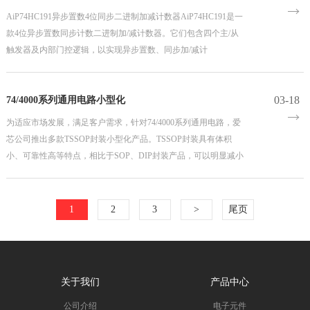
AiP74HC191异步置数4位同步二进制加减计数器AiP74HC191是一
款4位异步置数同步计数二进制加/减计数器。它们包含四个主/从
触发器及内部门控逻辑，以实现异步置数、同步加/减计
03-18
74/4000系列通用电路小型化
为适应市场发展，满足客户需求，针对74/4000系列通用电路，爱
芯公司推出多款TSSOP封装小型化产品。TSSOP封装具有体积
小、可靠性高等特点，相比于SOP、DIP封装产品，可以明显减小
PCBA面积，满足客户整体降本需求。
1）门电路
1
2
3
>
尾页
2）驱动器
3）移位寄存器
关于我们
产品中心
4）模拟开关
公司介绍
电子元件