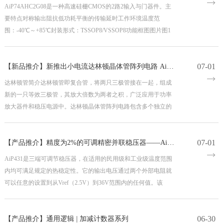
AiP74AHC2G08是一种高速硅栅CMOS的2路2输入与门器件。主
要特点对称输出阻抗低功耗平衡的传输延时工作环境温度范
围：-40℃～+85℃封装形式：TSSOP8/VSSOP8功能框图图片图1
逻辑符
07-01
【新品推介】新推出小电流达林顿晶体管阵列电路 AiP2003L AiP2803L
达林顿管简介达林顿管即复合管，将两只三极管接在一起，组成
新的一只等效三极管，其放大倍数为两者之积，广泛应用于功率
放大器件和稳压电源中。达林顿晶体管阵列电路包含多个独立的
07-01
【产品推介】精度为2%的可调精密并联稳压器——AiP431
AiP431是三端可调节稳压器，在适用的民用级和工业级温度范围
内均可满足规定的热稳定性。它的输出电压通过两个外部电阻就
可以任意的设置到从Vref（2.5V）到36V范围内的任何值。该
06-30
【产品推介】通用逻辑 | 加减计数器系列