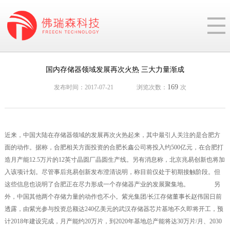
国内存储器领域发展再次火热 三大力量渐成
169
发布时间：2017-07-21
浏览次数：
次
近来，中国大陆在存储器领域的发展再次火热起来，其中最引人关注的是合肥方
面的动作。据称，合肥相关方面投资的合肥长鑫公司将投入约500亿元，在合肥打
造月产能12.5万片的12英寸晶圆厂晶圆生产线。另有消息称，北京兆易创新也将加
入该项计划。尽管事后兆易创新发布澄清说明，称目前仅处于初期接触阶段。但
这些信息也说明了合肥正在尽力形成一个存储器产业的发展聚集地。 另
外，中国其他两个存储力量的动作也不小。紫光集团/长江存储董事长赵伟国日前
透露，由紫光参与投资总额达240亿美元的武汉存储器芯片基地不久即将开工，预
计2018年建设完成，月产能约20万片，到2020年基地总产能将达30万片/月、2030