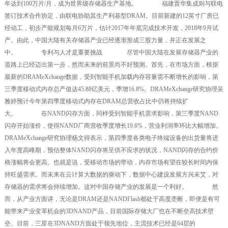
年达到100万片/月，成为世界级存储器生产基地。 福建晋华集成则与联电
签订技术合作协定，由联电协助其生产利基型DRAM。目前新建的12英寸厂房已
经动工，初步产能规划每月6万片，估计2017年年底完成技术开发，2018年9月试
产。由此，中国大陆有关存储器产业已经逐渐形成三股力量，并正在发展之
中。 专利与人才是重要挑战 尽管中国大陆在发展存储器产业的
道路上已经迈出第一步，然而未来的前景尚不好预测。首先，在市场方面，根据
最新的DRAMeXchange数据，受到智能手机加载内存容量需不断增长的影响，第
三季度移动式内存总产值达45.88亿美元，季增16.8%。DRAMeXchange研究协理吴
雅婷预计今年第四季度移动式内存在DRAM总营收占比中仍将持续扩
大。 在NAND闪存方面，同样受到智能手机需求影响，第三季度NAND
闪存开始涨价，使得NAND厂商营收季度增长19.6%，营业利润率环比大幅增加。
DRAMeXchange研究协理杨文得表示，第四季度各类电子终端设备的出货量将进
入年度高峰期，预估整体NAND闪存将呈供不应求的状况，NAND闪存的合约价
格涨幅将会更高。也就是说，受移动市场的带动，内存市场有望在较长时间内保
持旺盛需求。而未来在云计算大数据的驱动下，数据中心建设发展方兴未艾，对
存储器的需求将会持续增加。这对中国存储产业的发展是一个利好。 然
而，从产业方面讲，无论是DRAM还是NANDFlash都处于高度垄断，即便是有可
能带来产业变革机会的3DNAND产品，目前国际存储大厂也在不断垒高技术壁
垒。目前，三星在3DNAND方面处于领先地位，主流技术已经是64层的