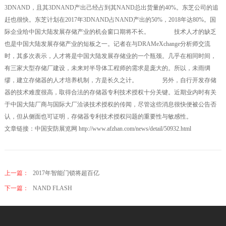
3DNAND，且其3DNAND产出己经占到其NAND总出货量的40%。东芝公司的追
赶也很快。东芝计划在2017年3DNAND占NAND产出的50%，2018年达80%。国
际企业给中国大陆发展存储产业的机会窗口期将不长。 技术人才的缺乏
也是中国大陆发展存储产业的短板之一。记者在与DRAMeXchange分析师交流
时，其多次表示，人才将是中国大陆发展存储业的一个瓶颈。几乎在相同时间，
有三家大型存储厂建设，未来对半导体工程师的需求是庞大的。所以，未雨绸
缪，建立存储器的人才培养机制，方是长久之计。 另外，自行开发存储
器的技术难度很高，取得合法的存储器专利技术授权十分关键。近期业内时有关
于中国大陆厂商与国际大厂洽谈技术授权的传闻，尽管这些消息很快便被公告否
认，但从侧面也可证明，存储器专利技术授权问题的重要性与敏感性。
文章链接：中国安防展览网 http://www.afzhan.com/news/detail/50932.html
上一篇：
2017年智能门锁将超百亿
下一篇：
NAND FLASH