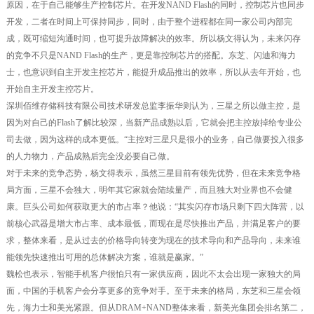
原因，在于自己能够生产控制芯片。在开发NAND Flash的同时，控制芯片也同步
开发，二者在时间上可保持同步，同时，由于整个进程都在同一家公司内部完
成，既可缩短沟通时间，也可提升故障解决的效率。所以杨文得认为，未来闪存
的竞争不只是NAND Flash的生产，更是靠控制芯片的搭配。东芝、闪迪和海力
士，也意识到自主开发主控芯片，能提升成品推出的效率，所以从去年开始，也
开始自主开发主控芯片。
深圳佰维存储科技有限公司技术研发总监李振华则认为，三星之所以做主控，是
因为对自己的Flash了解比较深，当新产品成熟以后，它就会把主控放掉给专业公
司去做，因为这样的成本更低。“主控对三星只是很小的业务，自己做要投入很多
的人力物力，产品成熟后完全没必要自己做。
对于未来的竞争态势，杨文得表示，虽然三星目前有领先优势，但在未来竞争格
局方面，三星不会独大，明年其它家就会陆续量产，而且独大对业界也不会健
康。巨头公司如何获取更大的市占率？他说：“其实闪存市场只剩下四大阵营，以
前核心武器是增大市占率、成本最低，而现在是尽快推出产品，并满足客户的要
求，整体来看，是从过去的价格导向转变为现在的技术导向和产品导向，未来谁
能领先快速推出可用的总体解决方案，谁就是赢家。”
魏松也表示，智能手机客户很怕只有一家供应商，因此不太会出现一家独大的局
面，中国的手机客户会分享更多的竞争对手。至于未来的格局，东芝和三星会领
先，海力士和美光紧跟。但从DRAM+NAND整体来看，新美光集团会排名第二，