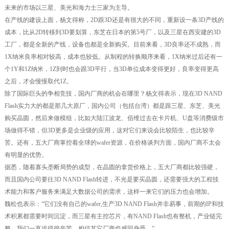
未来的市场以三星、美光和海力士三家为主导。
在产线的建设上面，杨文得称，2D跟3D还是有很大的不同，重新设一条3D产线的
成本，比从2D转移到3D要划算，东芝在日本的第5号厂，以及三星在西安建的3D
工厂，都是全新的产线，设备也都是全新购买。目前来看，3D良率还不成熟，而
1X纳米良率相对较高，成本也较低。从制程的转换顺序来看，1X纳米过后还有一
个1Y和1Z纳米，1Z到时也会跟3D平行，当3D单位成本变得更好，良率变得更高
之后，才会慢慢取代1Z。
除了国际巨头的争相竞技，国内厂商的机会在哪里？杨文得表示，现在3D NAND
Flash实力大的都是那几大原厂，国内公司（包括台湾）都是跟三星、东芝、美光
购买晶圆，然后来做模组，比如大陆江波龙、佰维过去在卡片机、U盘等消费级市
场做得不错，但3D更多是企业级的应用，这对它们来说会比较陌生，也比较辛
苦。还有，五大厂商掌控着全球的wafer资源，在价格谈判方面，国内厂商不太会
有明显的优势。
据悉，随着寡头垄断局势的成型，在晶圆的拿货价格上，五大厂商都比较强硬，
而且国内公司要往3D NAND Flash转进，不光是要买晶圆，还需要强大的工程技
术能力和客户服务来满足大数据公司的需求，这样一来它们的压力也会增加。
魏松也表示：“它们没有自己的wafer,生产3D NAND Flash并非易事，前期的IP和技
术积累都需要时间沉淀，而三星有主控芯片，有NAND Flash也有整机，产业链完
整，我们一直追得很辛苦，相信其它厂商也感同身受。”